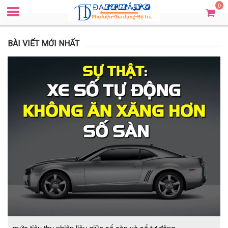
0
BÀI VIẾT MỚI NHẤT
mức tiêu thụ nhiên liệu giữa số sàn và số tự động