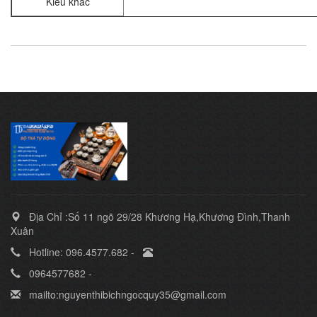
Kiểu khác
Địa Chỉ :Số 11 ngõ 29/28 Khương Hạ,Khương Đình,Thanh
Xuân
Hotline: 096.4577.682 -
0964577682 -
mailto:nguyenthibichngocquy35@gmail.com